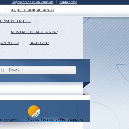
Подписаться на обновление
Карта сайта
Ы
АУДАН ӘКІМІНІҢ АППАРАТЫ
ОРМАТИВТІ АКТІЛЕР
МЕМЛЕКЕТТІК САТЫП АЛУЛАР
ҚАРУ КЕҢЕСІ
ЭКСПО-2017
Портал Госзакупок Республики Казахстан
и Казахстан