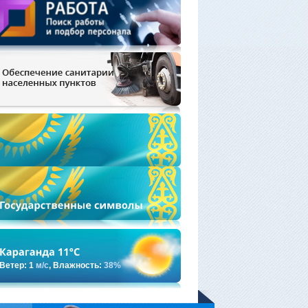
Ветер: 1
м/с
, Влажность:
38%