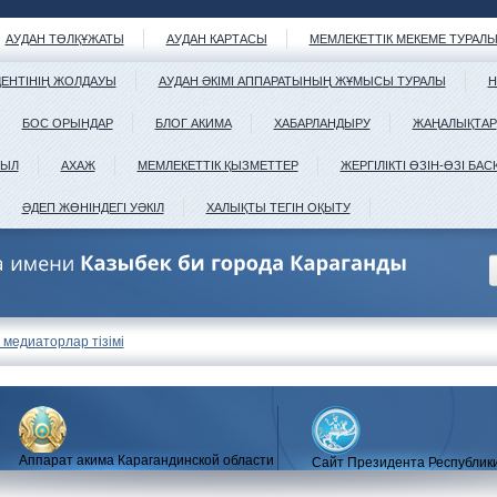
АУДАН ТӨЛҚҰЖАТЫ
АУДАН КАРТАСЫ
МЕМЛЕКЕТТІК МЕКЕМЕ ТУРАЛ
ДЕНТІНІҢ ЖОЛДАУЫ
АУДАН ӘКІМІ АППАРАТЫНЫҢ ЖҰМЫСЫ ТУРАЛЫ
Н
БОС ОРЫНДАР
БЛОГ АКИМА
ХАБАРЛАНДЫРУ
ЖАҢАЛЫҚТАР
МЫЛ
АХАЖ
МЕМЛЕКЕТТІК ҚЫЗМЕТТЕР
ЖЕРГІЛІКТІ ӨЗІН-ӨЗІ БАС
ӘДЕП ЖӨНІНДЕГІ УӘКІЛ
ХАЛЫҚТЫ ТЕГІН ОҚЫТУ
 медиаторлар тізімі
Аппарат акима Карагандинской области
Сайт Президента Республик