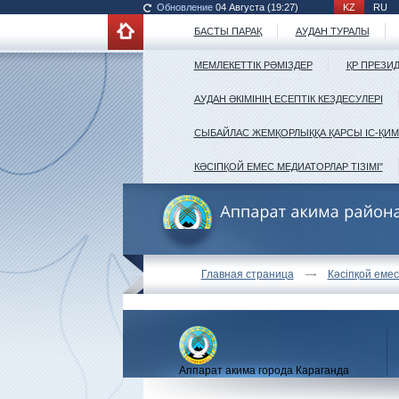
Обновление
04 Августа (19:27)
KZ
RU
БАСТЫ ПАРАҚ
АУДАН ТУРАЛЫ
МЕМЛЕКЕТТІК РӘМІЗДЕР
ҚР ПРЕЗИ
АУДАН ӘКІМІНІҢ ЕСЕПТІК КЕЗДЕСУЛЕРІ
СЫБАЙЛАС ЖЕМҚОРЛЫҚҚА ҚАРСЫ ІС-ҚИ
КӘСІПҚОЙ ЕМЕС МЕДИАТОРЛАР ТІЗІМІ"
Главная страница
Кәсіпқой емес
Аппарат акима города Караганда