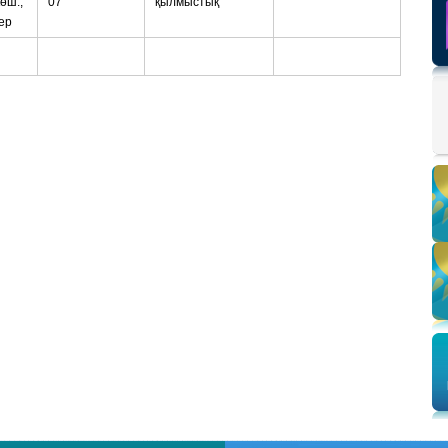
өш.,
07
қылмыстық
ер