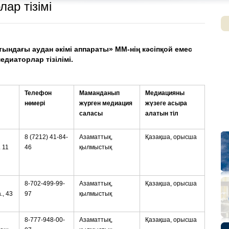
ар тізімі
ындағы аудан әкімі аппараты» ММ-нің кәсіпқой емес
едиаторлар тізілімі.
Телефон
Маманданып
Медиацияны
нөмері
жүрген медиация
жүзеге асыра
саласы
алатын тіл
8 (7212) 41-84-
Азаматтық,
Қазақша, орысша
 11
46
қылмыстық
8-702-499-99-
Азаматтық,
Қазақша, орысша
., 43
97
қылмыстық
8-777-948-00-
Азаматтық,
Қазақша, орысша