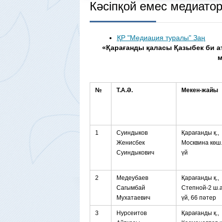
Кәсіпқой емес медиаторл
ҚР "Медиация туралы" Заң
«Қарағанды қаласы Қазыбек би ат
м
№
Т.А.Ә.
Мекен-жайы
1
Суиндыков
Қарағанды қ.,
Женисбек
Москвина көш.
Суиндыкович
үй
2
Медеубаев
Қарағанды қ.,
Сагымбай
Степной-2 ш.а
Мухатаевич
үй, 66 пәтер
3
Нурсеитов
Қарағанды қ.,